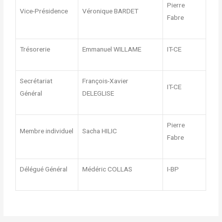
Pierre
Vice-Présidence
Véronique BARDET
Fabre
Trésorerie
Emmanuel WILLAME
IT-CE
Secrétariat
François-Xavier
IT-CE
Général
DELEGLISE
Pierre
Membre individuel
Sacha HILIC
Fabre
Délégué Général
Médéric COLLAS
I-BP